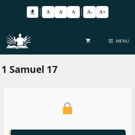
Pular
para
A
A
A
A-
A+
o
conteúdo
MENU
1 Samuel 17