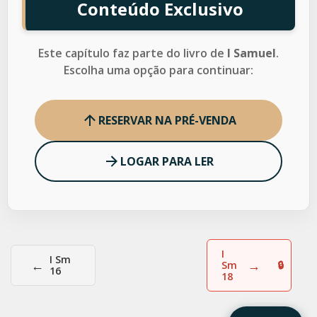
Conteúdo Exclusivo
Este capítulo faz parte do livro de
I Samuel
.
Escolha uma opção para continuar:
RESERVAR NA PRÉ-VENDA
LOGAR PARA LER
I
I Sm
←
→
Sm
16
18