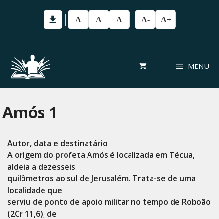
Pular
para
A
A
A
A-
A+
o
conteúdo
MENU
Amós 1
Autor, data e destinatário
A origem do profeta Amós é localizada em Técua,
aldeia a dezesseis
quilômetros ao sul de Jerusalém. Trata-se de uma
localidade que
serviu de ponto de apoio militar no tempo de Roboão
(2Cr 11,6), de