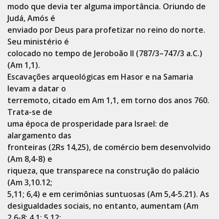
modo que devia ter alguma importância. Oriundo de
Judá, Amós é
enviado por Deus para profetizar no reino do norte.
Seu ministério é
colocado no tempo de Jeroboão II (787/3–747/3 a.C.)
(Am 1,1).
Escavações arqueológicas em Hasor e na Samaria
levam a datar o
terremoto, citado em Am 1,1, em torno dos anos 760.
Trata-se de
uma época de prosperidade para Israel: de
alargamento das
fronteiras (2Rs 14,25), de comércio bem desenvolvido
(Am 8,4-8) e
riqueza, que transparece na construção do palácio
(Am 3,10.12;
5,11; 6,4) e em cerimônias suntuosas (Am 5,4-5.21). As
desigualdades sociais, no entanto, aumentam (Am
2,6-8; 4,1; 5,12;