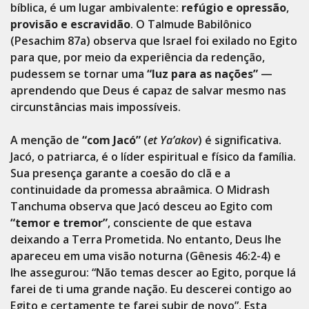
bíblica, é um lugar ambivalente:
refúgio e opressão
,
provisão e escravidão
. O Talmude Babilônico
(Pesachim 87a) observa que Israel foi exilado no Egito
para que, por meio da experiência da redenção,
pudessem se tornar uma
“luz para as nações”
—
aprendendo que Deus é capaz de salvar mesmo nas
circunstâncias mais impossíveis.
A menção de
“com Jacó”
(
et Ya’akov
) é significativa.
Jacó, o patriarca, é o líder espiritual e físico da família.
Sua presença garante a coesão do clã e a
continuidade da promessa abraâmica. O Midrash
Tanchuma observa que Jacó desceu ao Egito com
“temor e tremor”
, consciente de que estava
deixando a Terra Prometida. No entanto, Deus lhe
apareceu em uma visão noturna (Gênesis 46:2-4) e
lhe assegurou: “Não temas descer ao Egito, porque lá
farei de ti uma grande nação. Eu descerei contigo ao
Egito e certamente te farei subir de novo”. Esta