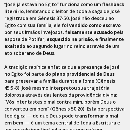
“José já estava no Egito” funciona como um
flashback
literário
, lembrando o leitor de toda a saga de José
registrada em Gênesis 37-50. José não desceu ao
Egito com sua família; ele foi
vendido como escravo
por seus irmãos invejosos,
falsamente acusado
pela
esposa de Potifar,
esquecido na prisão
, e finalmente
exaltado
ao segundo lugar no reino através de um
ato soberano de Deus.
A tradição rabínica enfatiza que a presença de José
no Egito foi parte do
plano providencial de Deus
para preservar a família durante a fome (Gênesis
45:5-8). José mesmo interpretou sua trajetória
dolorosa através das lentes da providência divina:
“Vós intentastes o mal contra mim, porém Deus o
converteu em bem” (Gênesis 50:20). Esta perspectiva
teológica — de que Deus pode
transformar o mal
em bem
— é um tema central de toda a Escritura e
um consolo inestimável para os que sofrem.