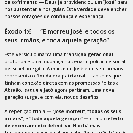
de sofrimento — Deus já providenciou um “José” para
nos sustentar e nos guiar. Esta verdade deve encher
nossos corações de
confiança
e
esperança
.
Êxodo 1:6 — “E morreu José, e todos os
seus irmãos, e toda aquela geração”
Este versículo marca uma
transição geracional
profunda e uma mudança no cenário político e social
de Israel no Egito. A morte de José e de seus irmãos
representa o
fim da era patriarcal
— aqueles que
tinham conexão direta com as promessas feitas a
Abraão, Isaque e Jacó agora partiram. Uma nova
geração surge, e com ela, novos desafios.
A repetição tripla — “
José morreu
“, “
todos os seus
irmãos
“, e “
toda aquela geração
” — cria um
efeito
de encerramento definitivo
. Não há mais
testemunhas vivas da aliança abraâmica; não há mais