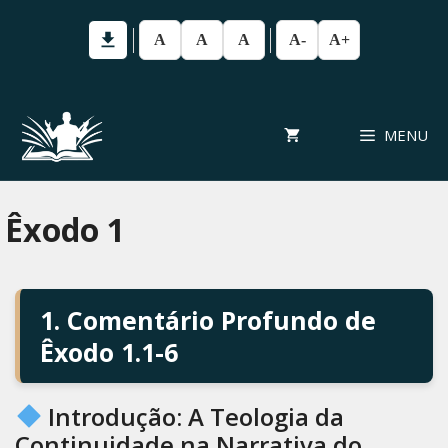
Pular
para
A
A
A
A-
A+
o
conteúdo
MENU
Êxodo 1
1. Comentário Profundo de
Êxodo 1.1-6
Introdução: A Teologia da
Continuidade na Narrativa do