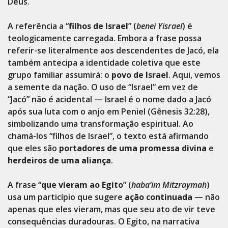
Deus.
A referência a “
filhos de Israel
” (
benei Yisrael
) é
teologicamente carregada. Embora a frase possa
referir-se literalmente aos descendentes de Jacó, ela
também antecipa a identidade coletiva que este
grupo familiar assumirá: o
povo de Israel
. Aqui, vemos
a semente da nação. O uso de “Israel” em vez de
“Jacó” não é acidental — Israel é o nome dado a Jacó
após sua luta com o anjo em Peniel (Gênesis 32:28),
simbolizando uma transformação espiritual. Ao
chamá-los “filhos de Israel”, o texto está afirmando
que eles são
portadores de uma promessa divina
e
herdeiros de uma aliança
.
A frase “
que vieram ao Egito
” (
haba’im Mitzraymah
)
usa um particípio que sugere
ação continuada
— não
apenas que eles vieram, mas que seu ato de vir teve
consequências duradouras. O Egito, na narrativa