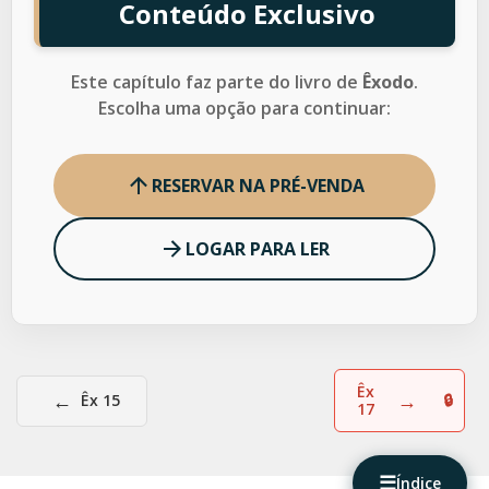
Conteúdo Exclusivo
Este capítulo faz parte do livro de
Êxodo
.
Escolha uma opção para continuar:
RESERVAR NA PRÉ-VENDA
LOGAR PARA LER
Êx
←
→
Êx 15
17
☰
Índice