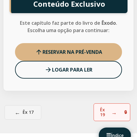
Conteúdo Exclusivo
Este capítulo faz parte do livro de
Êxodo
.
Escolha uma opção para continuar:
RESERVAR NA PRÉ-VENDA
LOGAR PARA LER
Êx
←
→
Êx 17
19
☰
Índice