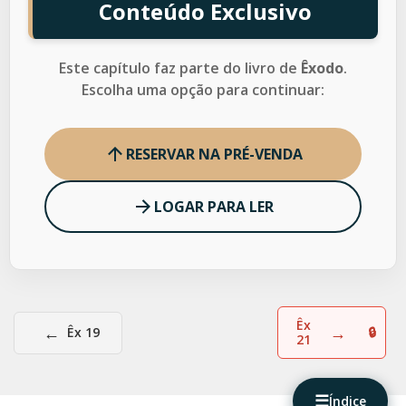
Conteúdo Exclusivo
Este capítulo faz parte do livro de
Êxodo
.
Escolha uma opção para continuar:
RESERVAR NA PRÉ-VENDA
LOGAR PARA LER
Êx
←
→
Êx 19
21
☰
Índice