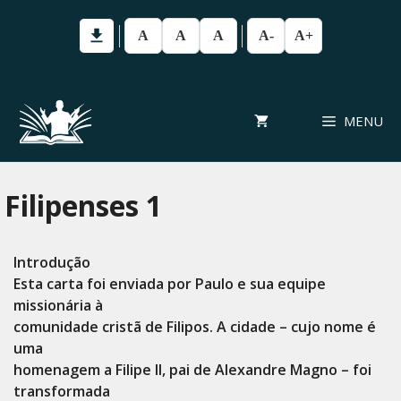
Pular
para
A
A
A
A-
A+
o
conteúdo
MENU
Filipenses 1
Introdução
Esta carta foi enviada por Paulo e sua equipe
missionária à
comunidade cristã de Filipos. A cidade – cujo nome é
uma
homenagem a Filipe II, pai de Alexandre Magno – foi
transformada