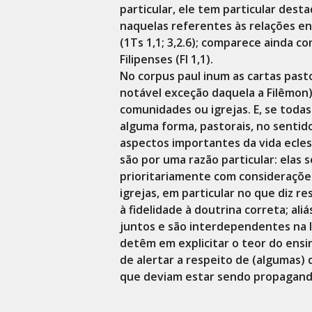
particular, ele tem particular dest
naquelas referentes às relações ent
(1Ts 1,1; 3,2.6); comparece ainda c
Filipenses (Fl 1,1).
No corpus paul inum as cartas pasto
notável exceção daquela a Filêmon) 
comunidades ou igrejas. E, se todas
alguma forma, pastorais, no senti
aspectos importantes da vida eclesi
são por uma razão particular: elas 
prioritariamente com consideraçõ
igrejas, em particular no que diz r
à fidelidade à doutrina correta; al
juntos e são interdependentes na l
detêm em explicitar o teor do ens
de alertar a respeito de (algumas)
que deviam estar sendo propagand