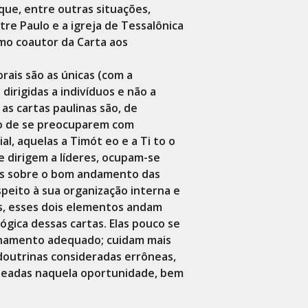
aque, entre outras situações,
re Paulo e a igreja de Tessalônica
omo coautor da Carta aos
rais são as únicas (com a
dirigidas a indivíduos e não a
 as cartas paulinas são, de
do de se preocuparem com
al, aquelas a Timót eo e a Ti to o
se dirigem a líderes, ocupam-se
es sobre o bom andamento das
espeito à sua organização interna e
iás, esses dois elementos andam
ógica dessas cartas. Elas pouco se
inamento adequado; cuidam mais
 doutrinas consideradas errôneas,
eadas naquela oportunidade, bem