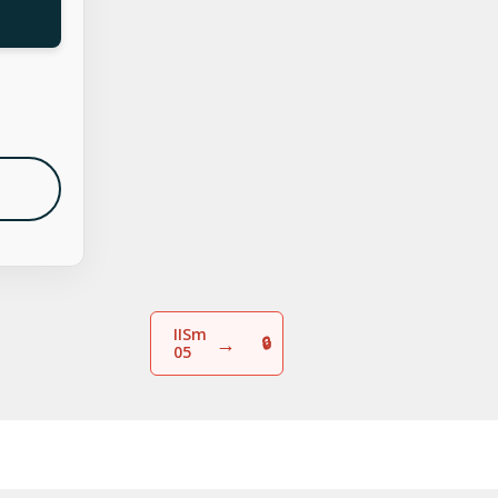
IISm
→
05