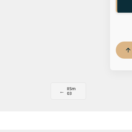
IISm
←
03