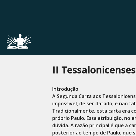
Pular
para
o
conteúdo
II Tessalonicenses
Introdução
A Segunda Carta aos Tessalonicenses
impossível, de ser datado, e não fa
Tradicionalmente, esta carta era c
próprio Paulo. Essa atribuição, no
dúvida. A razão principal é que a c
posterior ao tempo de Paulo, que s