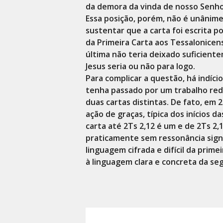
da demora da vinda de nosso Senhor
Essa posição, porém, não é unânime,
sustentar que a carta foi escrita 
da Primeira Carta aos Tessalonicens
última não teria deixado suficiente
Jesus seria ou não para logo.
Para complicar a questão, há indíci
tenha passado por um trabalho red
duas cartas distintas. De fato, em
ação de graças, típica dos inícios d
carta até 2Ts 2,12 é um e de 2Ts 2,
praticamente sem ressonância signi
linguagem cifrada e difícil da prime
à linguagem clara e concreta da seg