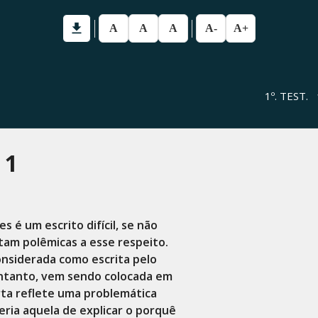
A
A
A
A-
A+
1º. TEST.
 1
 é um escrito difícil, se não
ltam polêmicas a esse respeito.
onsiderada como escrita pelo
 entanto, vem sendo colocada em
arta reflete uma problemática
eria aquela de explicar o porquê