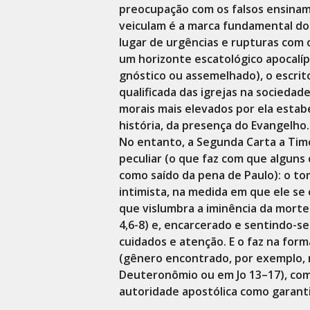
preocupação com os falsos ensinam
veiculam é a marca fundamental do 
lugar de urgências e rupturas com 
um horizonte escatológico apocalíp
gnóstico ou assemelhado), o escrit
qualificada das igrejas na sociedad
morais mais elevados por ela estab
história, da presença do Evangelho.
No entanto, a Segunda Carta a Tim
peculiar (o que faz com que alguns
como saído da pena de Paulo): o to
intimista, na medida em que ele se
que vislumbra a iminência da mort
4,6-8) e, encarcerado e sentindo-
cuidados e atenção. E o faz na for
(gênero encontrado, por exemplo, n
Deuteronômio ou em Jo 13–17), com a
autoridade apostólica como garanti