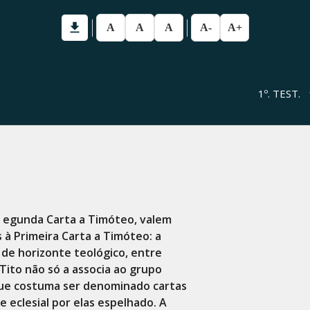
A
A
A
A-
A+
1º. TEST.
 egunda Carta a Timóteo, valem
 à Primeira Carta a Timóteo: a
 de horizonte teológico, entre
Tito não só a associa ao grupo
ue costuma ser denominado cartas
e eclesial por elas espelhado. A