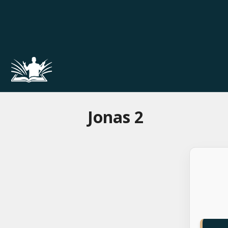
Pular
para
o
conteúdo
Jonas 2