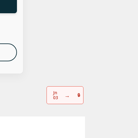
Jn
→
03