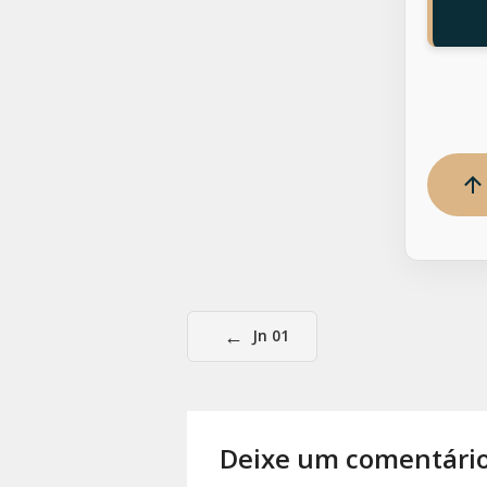
←
Jn 01
Deixe um comentári