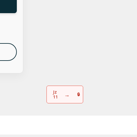
Jz
→
11