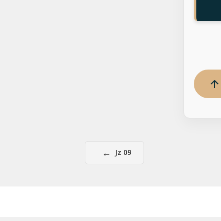
←
Jz 09