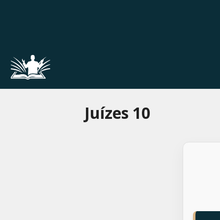
Pular
para
o
conteúdo
Juízes 10