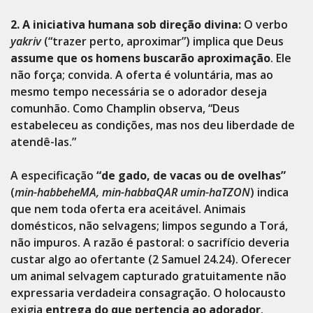
2. A iniciativa humana sob direção divina:
O verbo
yakriv
(“trazer perto, aproximar”) implica que Deus
assume que os homens buscarão aproximação
. Ele
não força; convida. A oferta é voluntária, mas ao
mesmo tempo necessária se o adorador deseja
comunhão. Como Champlin observa, “Deus
estabeleceu as condições, mas nos deu liberdade de
atendê-las.”
A especificação
“de gado, de vacas ou de ovelhas”
(
min-habbeheMA, min-habbaQAR umin-haTZON
) indica
que nem toda oferta era aceitável. Animais
domésticos, não selvagens; limpos segundo a Torá,
não impuros. A razão é pastoral: o sacrifício deveria
custar algo ao ofertante (2 Samuel 24.24). Oferecer
um animal selvagem capturado gratuitamente não
expressaria verdadeira consagração. O holocausto
exigia
entrega do que pertencia ao adorador
.