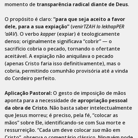
momento de
transparência radical diante de Deus
.
O propósito é claro:
“para que seja aceito a favor
dele, para a sua expiação”
(
venirTZAH lo lekhapPER
‘alAV
). O verbo
kapper
(expiar) é teologicamente
denso; originalmente significava “cobrir” — o
sacrifício cobria o pecado, tornando o ofertante
aceitável. A expiação não aniquilava o pecado
(apenas Cristo faria isso definitivamente), mas o
cobria, permitindo comunhão provisória até a vinda
do Cordeiro perfeito.
Aplicação Pastoral:
O gesto de imposição de mãos
aponta para a necessidade de
apropriação pessoal
da obra de Cristo
. Não basta saber intelectualmente
que Jesus morreu; é preciso, pela fé, “colocar as
mãos” sobre Ele, identificando-se com Sua morte e
ressurreição. “Cada um deve colocar
sua
mão em
Cristo”, observa o comentário clássico. Ninguém pode