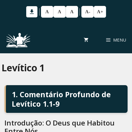
Pular
para
A
A
A
A-
A+
o
conteúdo
MENU
Levítico 1
1. Comentário Profundo de
Levítico 1.1-9
Introdução: O Deus que Habitou
Entre Nós