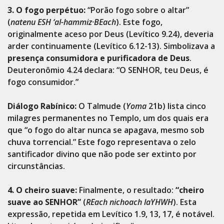
3. O fogo perpétuo:
“Porão fogo sobre o altar”
(
natenu ESH ‘al-hammiz·BEach
). Este fogo,
originalmente aceso por Deus (Levítico 9.24), deveria
arder continuamente (Levítico 6.12-13). Simbolizava a
presença consumidora e purificadora de Deus
.
Deuteronômio 4.24 declara: “O SENHOR, teu Deus, é
fogo consumidor.”
Diálogo Rabínico:
O Talmude (
Yoma
21b) lista cinco
milagres permanentes no Templo, um dos quais era
que “o fogo do altar nunca se apagava, mesmo sob
chuva torrencial.” Este fogo representava o zelo
santificador divino que não pode ser extinto por
circunstâncias.
4. O cheiro suave:
Finalmente, o resultado:
“cheiro
suave ao SENHOR”
(
REach nichoach laYHWH
). Esta
expressão, repetida em Levítico 1.9, 13, 17, é notável.