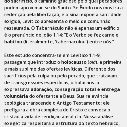
do sacrifício
, o caminho gracioso pelo qual pecadores
podem aproximar-se do Santo. Se Êxodo nos mostra a
redenção pela libertação, e o Sinai expõe a santidade
exigida, Levítico apresenta o meio de comunhão
restaurada. O Tabernáculo não é apenas um edifício;
é o prenúncio de João 1.14: “E o Verbo se fez carne e
habitou
(literalmente, ‘tabernaculou’) entre nós.”
Este estudo concentra-se em Levítico 1.1-9,
passagem que introduz o
holocausto
(
olá
), a primeira
e mais sublime das ofertas levíticas. Diferente dos
sacrifícios pela culpa ou pelo pecado, que tratavam
de transgressões específicas, o holocausto
expressava
adoração, consagração total e entrega
voluntária
do ofertante a Deus. Sua relevância
teológica transcende o Antigo Testamento: ele
prefigura a obra completa de Cristo e convoca o
cristão à vida de rendição absoluta. Nossa análise
exegética respeitará a estrutura do texto hebraico,