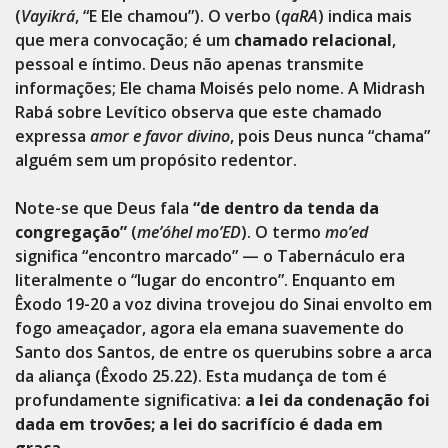
(
Vayikrá
, “E Ele chamou”). O verbo (
qaRA
) indica mais
que mera convocação; é um
chamado relacional
,
pessoal e íntimo. Deus não apenas transmite
informações; Ele chama Moisés pelo nome. A Midrash
Rabá sobre Levítico observa que este chamado
expressa
amor e favor divino
, pois Deus nunca “chama”
alguém sem um propósito redentor.
Note-se que Deus fala
“de dentro da tenda da
congregação”
(
me’óhel mo’ED
). O termo
mo’ed
significa “encontro marcado” — o Tabernáculo era
literalmente o “lugar do encontro”. Enquanto em
Êxodo 19-20 a voz divina trovejou do Sinai envolto em
fogo ameaçador, agora ela emana suavemente do
Santo dos Santos, de entre os querubins sobre a arca
da aliança (Êxodo 25.22). Esta mudança de tom é
profundamente significativa:
a lei da condenação foi
dada em trovões; a lei do sacrifício é dada em
graça
.