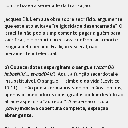
concretizava a seriedade da transação.
Jacques Ellul, em sua obra sobre sacrifício, argumenta
que este ato evitava “religiosidade desencarnada”. O
israelita não podia simplesmente pagar alguém para
sacrificar; ele próprio precisava confrontar a morte
exigida pelo pecado. Era lição visceral, não
meramente intelectual.
b) Os sacerdotes aspergiram o sangue
(
vezar·QU
habbeNIM… et-hadDAM
). Aqui, a função sacerdotal é
insubstituível. O sangue — símbolo da vida (Levítico
17.11) — não podia ser manuseado por mãos comuns;
apenas os mediadores consagrados podiam levá-lo ao
altar e aspergi-lo “ao redor”. A aspersão circular
(
saVIV
) indicava
cobertura completa, expiação
abrangente
.