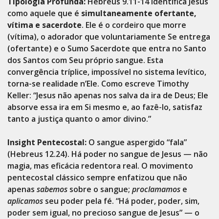
Tipologia Profunda:
Hebreus 9.11-14 identifica Jesus
como aquele que é
simultaneamente ofertante,
vítima e sacerdote
. Ele é o cordeiro que morre
(vítima), o adorador que voluntariamente Se entrega
(ofertante) e o Sumo Sacerdote que entra no Santo
dos Santos com Seu próprio sangue. Esta
convergência tríplice, impossível no sistema levítico,
torna-se realidade n’Ele. Como escreve Timothy
Keller: “Jesus não apenas nos salva da ira de Deus; Ele
absorve essa ira em Si mesmo e, ao fazê-lo, satisfaz
tanto a justiça quanto o amor divino.”
Insight Pentecostal:
O sangue aspergido “fala”
(Hebreus 12.24). Há poder no sangue de Jesus — não
magia, mas eficácia redentora real. O movimento
pentecostal clássico sempre enfatizou que não
apenas
sabemos
sobre o sangue;
proclamamos
e
aplicamos
seu poder pela fé. “Há poder, poder, sim,
poder sem igual, no precioso sangue de Jesus” — o