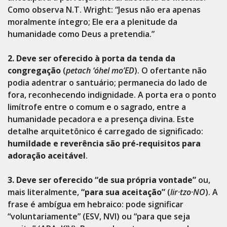
Como observa N.T. Wright: “Jesus não era apenas
moralmente íntegro; Ele era a plenitude da
humanidade como Deus a pretendia.”
2. Deve ser oferecido à porta da tenda da
congregação
(
petach ‘óhel mo’ED
). O ofertante não
podia adentrar o santuário; permanecia do lado de
fora, reconhecendo indignidade. A porta era o ponto
limítrofe entre o comum e o sagrado, entre a
humanidade pecadora e a presença divina. Este
detalhe arquitetônico é carregado de significado:
humildade e reverência são pré-requisitos para
adoração aceitável
.
3. Deve ser oferecido “de sua própria vontade”
ou,
mais literalmente,
“para sua aceitação”
(
lir·tzo·NO
). A
frase é ambígua em hebraico: pode significar
“voluntariamente” (ESV, NVI) ou “para que seja