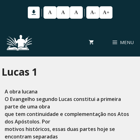
Pular
para
A
A
A
A-
A+
o
conteúdo
MENU
Lucas 1
A obra lucana
O Evangelho segundo Lucas constitui a primeira
parte de uma obra
que tem continuidade e complementação nos Atos
dos Apóstolos. Por
motivos históricos, essas duas partes hoje se
encontram separadas