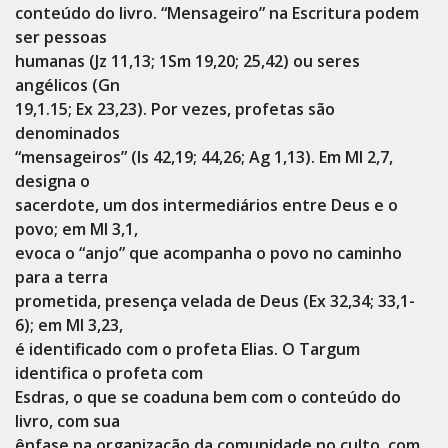
conteúdo do livro. “Mensageiro” na Escritura podem
ser pessoas
humanas (Jz 11,13; 1Sm 19,20; 25,42) ou seres
angélicos (Gn
19,1.15; Ex 23,23). Por vezes, profetas são
denominados
“mensageiros” (Is 42,19; 44,26; Ag 1,13). Em Ml 2,7,
designa o
sacerdote, um dos intermediários entre Deus e o
povo; em Ml 3,1,
evoca o “anjo” que acompanha o povo no caminho
para a terra
prometida, presença velada de Deus (Ex 32,34; 33,1-
6); em Ml 3,23,
é identificado com o profeta Elias. O Targum
identifica o profeta com
Esdras, o que se coaduna bem com o conteúdo do
livro, com sua
ênfase na organização da comunidade no culto, com