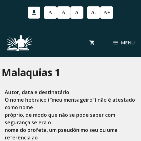
Pular
para
A
A
A
A-
A+
o
conteúdo
MENU
Malaquias 1
Autor, data e destinatário
O nome hebraico (“meu mensageiro”) não é atestado
como nome
próprio, de modo que não se pode saber com
segurança se era o
nome do profeta, um pseudônimo seu ou uma
referência ao