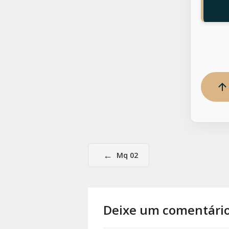
←
Mq 02
Deixe um comentári