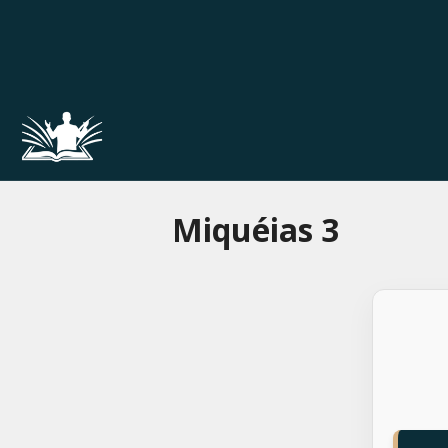
Pular
para
o
conteúdo
Miquéias 3