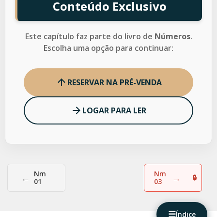
Conteúdo Exclusivo
Este capítulo faz parte do livro de
Números
.
Escolha uma opção para continuar:
RESERVAR NA PRÉ-VENDA
LOGAR PARA LER
Nm
Nm
←
→
01
03
☰
Índice