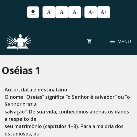
Pular
para
A
A
A
A-
A+
o
conteúdo
MENU
Oséias 1
Autor, data e destinatário
O nome “Oseias” significa “o Senhor é salvador” ou “o
Senhor traz a
salvação”. De sua vida, conhecemos apenas os dados
a respeito de
seu matrimônio (capítulos 1–3). Para a maioria dos
estudiosos, os