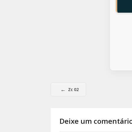
←
Zc 02
Deixe um comentári