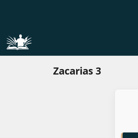
Pular
para
o
conteúdo
Zacarias 3