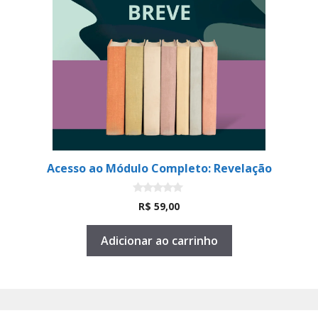
Acesso ao Módulo Completo: Revelação
0
R$
59,00
d
e
5
Adicionar ao carrinho