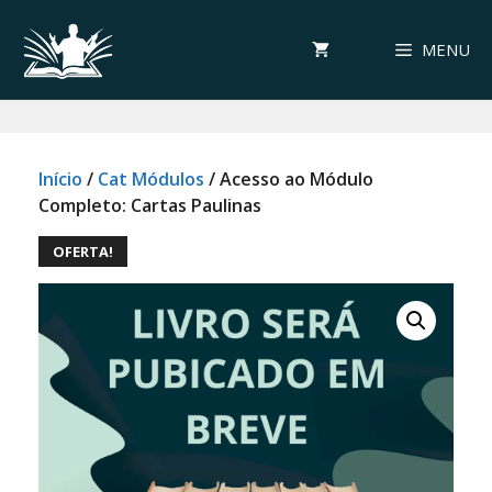
Pular
para
MENU
o
conteúdo
Início
/
Cat Módulos
/ Acesso ao Módulo
Completo: Cartas Paulinas
OFERTA!