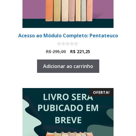
Acesso ao Módulo Completo: Pentateuco
0
O
O
R$
295,00
R$
221,25
d
preço
preço
e
5
original
atual
Adicionar ao carrinho
era:
é:
R$ 295,00.
R$ 221,25.
OFERTA!