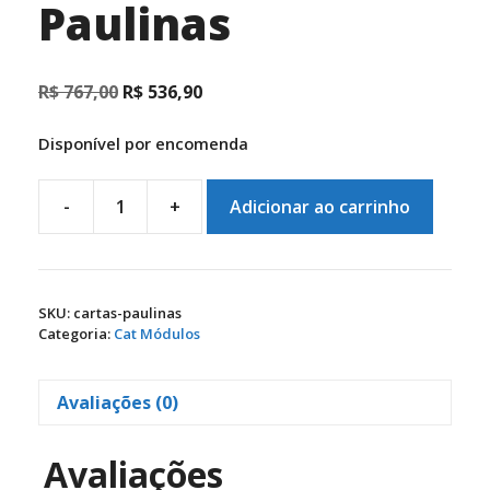
Paulinas
O
O
R$
767,00
R$
536,90
preço
preço
original
atual
Disponível por encomenda
era:
é:
R$ 767,00.
R$ 536,90.
-
+
Adicionar ao carrinho
Acesso
ao
Módulo
Completo:
SKU:
cartas-paulinas
Cartas
Categoria:
Cat Módulos
Paulinas
quantidade
Avaliações (0)
Avaliações