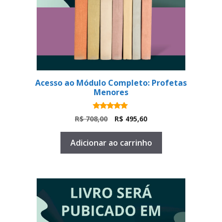
Acesso ao Módulo Completo: Profetas
Menores
5.00
O
O
R$
708,00
R$
495,60
de 5
preço
preço
original
atual
Adicionar ao carrinho
era:
é:
R$ 708,00.
R$ 495,60.