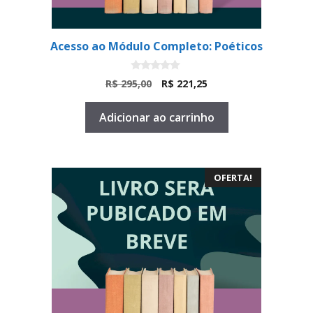
Acesso ao Módulo Completo: Poéticos
0
O
O
R$
295,00
R$
221,25
d
preço
preço
e
5
original
atual
Adicionar ao carrinho
era:
é:
R$ 295,00.
R$ 221,25.
OFERTA!