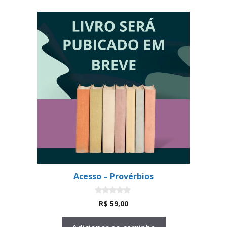
Acesso – Provérbios
0
R$
59,00
d
e
5