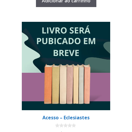
Adicionar ao carrinho
Acesso – Eclesiastes
0