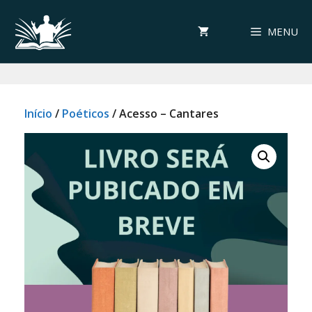
Pular
para
MENU
o
conteúdo
Início
/
Poéticos
/ Acesso – Cantares