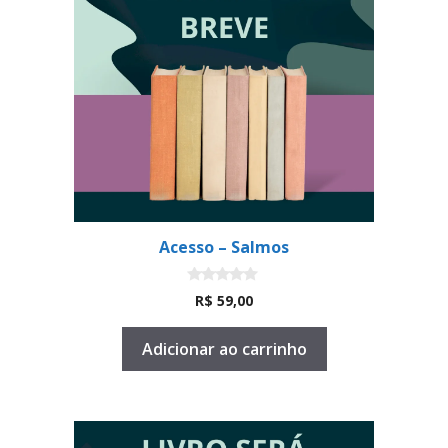
Acesso – Salmos
0
R$
59,00
d
e
5
Adicionar ao carrinho