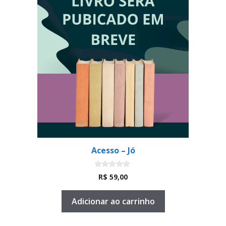
Acesso – Jó
0
R$
59,00
d
e
5
Adicionar ao carrinho