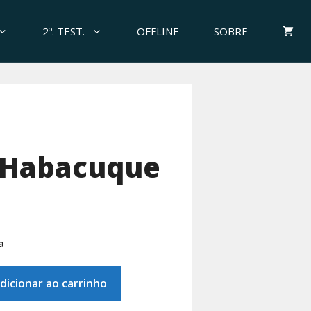
2º. TEST.
OFFLINE
SOBRE
 Habacuque
a
dicionar ao carrinho