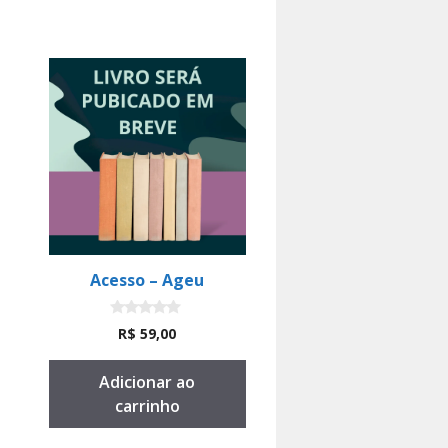
Acesso – Ageu
0
R$
59,00
d
e
5
Adicionar ao
carrinho