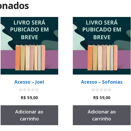
ionados
Acesso – Joel
Acesso – Sofonias
0
0
R$
59,00
R$
59,00
d
d
e
e
5
5
Adicionar ao
Adicionar ao
carrinho
carrinho