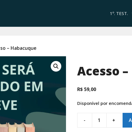
1º. TEST.
sso – Habacuque
Acesso –
R$
59,00
Disponível por encomend
-
+
A
Acesso
-