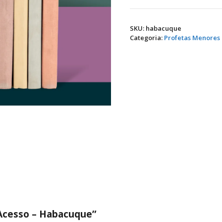
Habacuque
quantidade
SKU:
habacuque
Categoria:
Profetas Menores
 “Acesso – Habacuque”