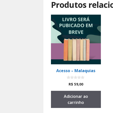
Produtos relac
Acesso – Malaquias
0
R$
59,00
d
e
5
Adicionar ao
carrinho