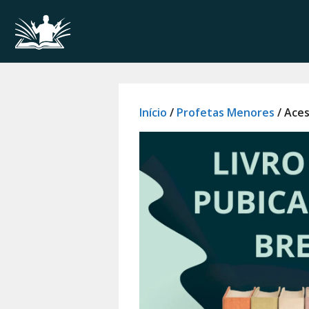
Pular
para
o
conteúdo
Início
/
Profetas Menores
/ Ace