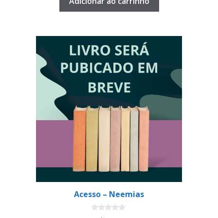
Adicionar ao carrinho
Acesso – Neemias
0