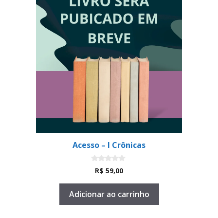
Acesso – I Crônicas
0
R$
59,00
d
e
5
Adicionar ao carrinho