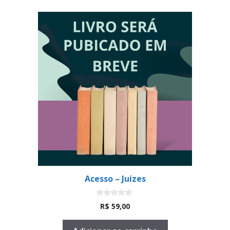
Acesso – Juízes
0
R$
59,00
d
e
5