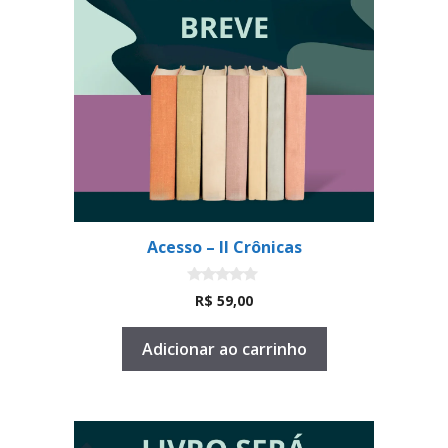
Acesso – II Crônicas
0
R$
59,00
d
e
5
Adicionar ao carrinho