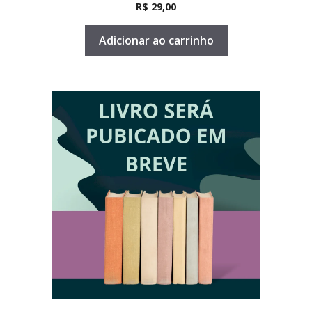
0
R$
29,00
d
e
5
Adicionar ao carrinho