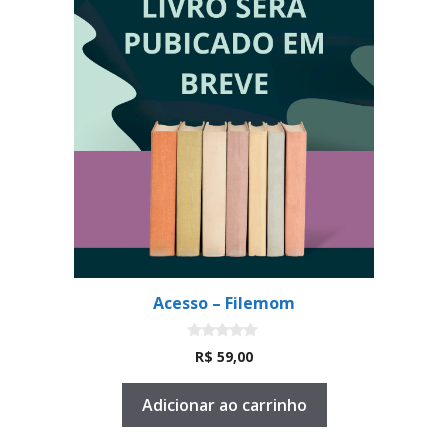
Acesso – Filemom
0
R$
59,00
d
e
5
Adicionar ao carrinho