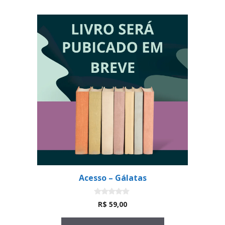
Acesso – Gálatas
0
R$
59,00
d
e
5