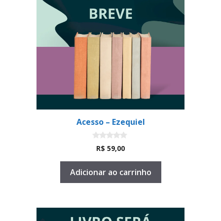
Acesso – Ezequiel
0
R$
59,00
d
e
5
Adicionar ao carrinho