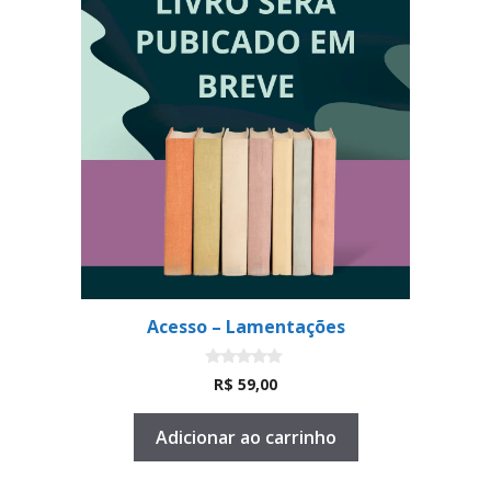
Acesso – Lamentações
0
R$
59,00
d
e
5
Adicionar ao carrinho