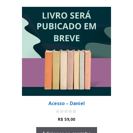
Acesso – Daniel
0
R$
59,00
d
e
5