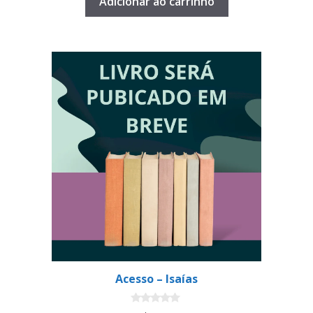
Adicionar ao carrinho
Acesso – Isaías
0