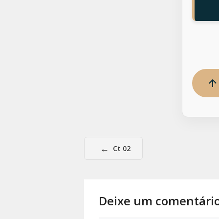
←
Ct 02
Deixe um comentári