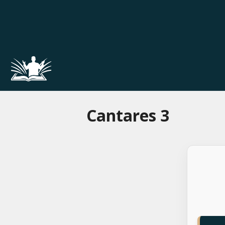
Pular
para
o
conteúdo
Cantares 3