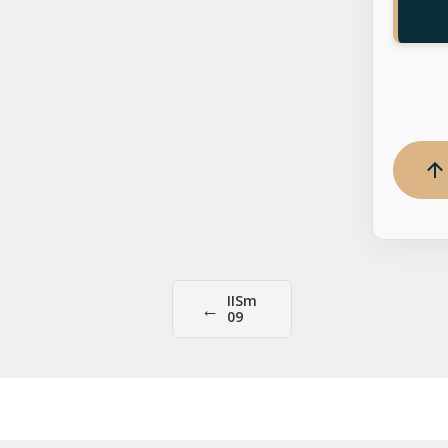
IISm
←
09