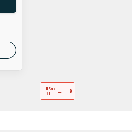
IISm
→
11