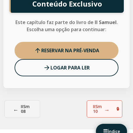
Conteúdo Exclusivo
Este capítulo faz parte do livro de
II Samuel
.
Escolha uma opção para continuar:
RESERVAR NA PRÉ-VENDA
LOGAR PARA LER
IISm
IISm
←
→
08
10
☰
Índice