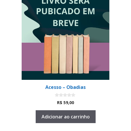
Acesso – Obadias
0
R$
59,00
d
e
5
Adicionar ao carrinho