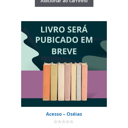
Adicionar ao carrinho
Acesso – Oséias
0