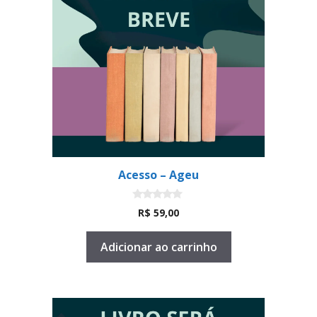
Acesso – Ageu
0
R$
59,00
d
e
5
Adicionar ao carrinho