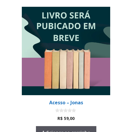
Acesso – Jonas
0
R$
59,00
d
e
5